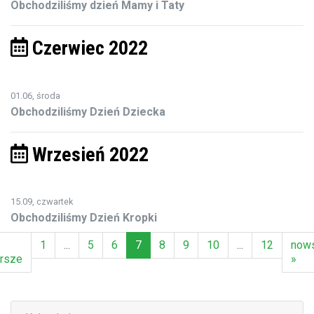
Obchodziliśmy dzień Mamy i Taty
Czerwiec 2022
01.06, środa
Obchodziliśmy Dzień Dziecka
Wrzesień 2022
15.09, czwartek
Obchodziliśmy Dzień Kropki
1
...
5
6
7
8
9
10
...
12
now
arsze
»
(aktualna)