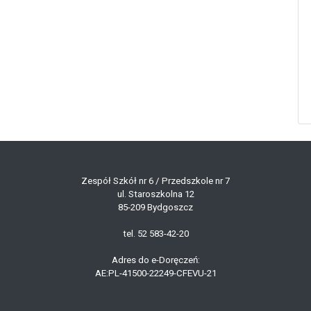
Zespół Szkół nr 6 / Przedszkole nr 7
ul. Staroszkolna 12
85-209 Bydgoszcz
tel. 52 583-42-20
Adres do e-Doręczeń:
AE:PL-41500-22249-CFEVU-21