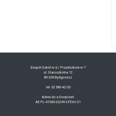
Zespół Szkół nr 6 / Przedszkole nr 7
ul. Staroszkolna 12
85-209 Bydgoszcz
tel. 52 583-42-20
Adres do e-Doręczeń:
AE:PL-41500-22249-CFEVU-21